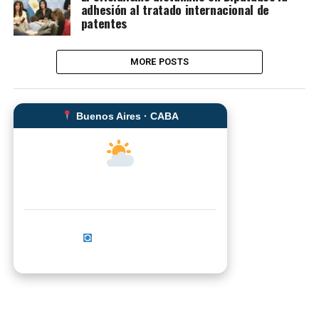
adhesión al tratado internacional de
patentes
MORE POSTS
Buenos Aires · CABA
--°C
Sensación térmica: --°C
Actualizar ahora
No se pudo cargar el clima