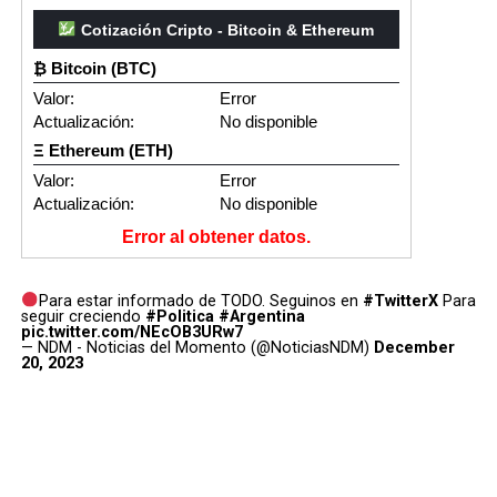
Cotización Cripto - Bitcoin & Ethereum
₿ Bitcoin (BTC)
Valor:
Error
Actualización:
No disponible
Ξ Ethereum (ETH)
Valor:
Error
Actualización:
No disponible
Error al obtener datos.
Para estar informado de TODO. Seguinos en
#TwitterX
Para
seguir creciendo
#Politica
#Argentina
pic.twitter.com/NEcOB3URw7
— NDM - Noticias del Momento (@NoticiasNDM)
December
20, 2023