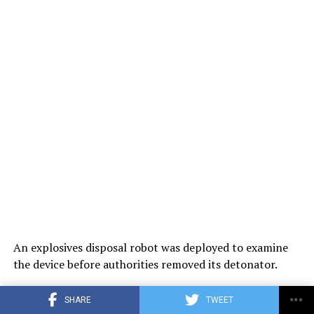
An explosives disposal robot was deployed to examine
the device before authorities removed its detonator.
The plane, bearing the blue and yellow colors of the
SHARE
TWEET
Ukrainian flag, displayed the English-language slogan,