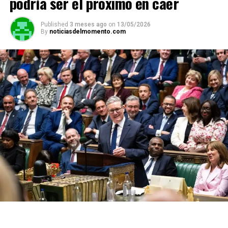
podría ser el próximo en caer
Published
3 meses ago
on
13/05/2026
By
noticiasdelmomento.com