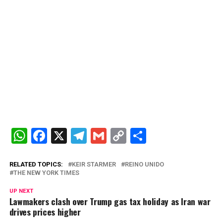
W
F
X
T
G
C
C
h
a
el
m
o
o
at
ce
e
ail
py
m
RELATED TOPICS:
KEIR STARMER
REINO UNIDO
THE NEW YORK TIMES
s
b
gr
Li
p
UP NEXT
A
o
a
n
ar
Lawmakers clash over Trump gas tax holiday as Iran war
drives prices higher
p
o
m
k
tir