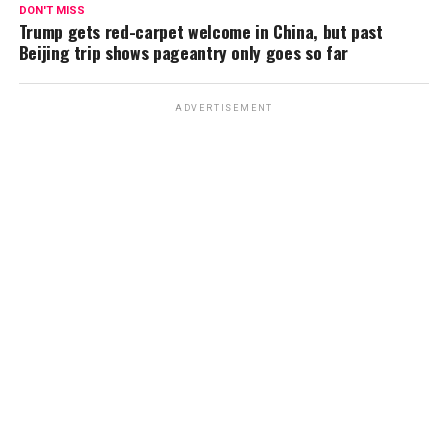
p
k
DON'T MISS
Trump gets red-carpet welcome in China, but past
Beijing trip shows pageantry only goes so far
ADVERTISEMENT