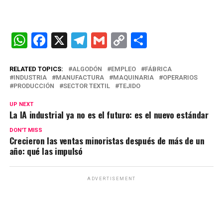
W
F
X
T
G
C
C
h
a
el
m
o
o
at
ce
e
ail
py
m
RELATED TOPICS:
ALGODÓN
EMPLEO
FÁBRICA
INDUSTRIA
MANUFACTURA
MAQUINARIA
OPERARIOS
s
b
gr
Li
p
PRODUCCIÓN
SECTOR TEXTIL
TEJIDO
A
o
a
n
ar
UP NEXT
La IA industrial ya no es el futuro: es el nuevo estándar
p
o
m
k
tir
p
k
DON'T MISS
Crecieron las ventas minoristas después de más de un
año: qué las impulsó
ADVERTISEMENT