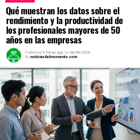
A
o
a
n
ar
Qué muestran los datos sobre el
p
o
m
k
tir
rendimiento y la productividad de
p
k
los profesionales mayores de 50
años en las empresas
Published
5 horas ago
on
08/08/2026
By
noticiasdelmomento.com