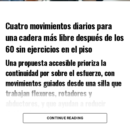
Cuatro movimientos diarios para
una cadera más libre después de los
60 sin ejercicios en el piso
Una propuesta accesible prioriza la
continuidad por sobre el esfuerzo, con
movimientos guiados desde una silla que
trabajan flexores, rotadores y
abductores, y que ayudan a reducir
rigidez al sostener hábitos de pocos
CONTINUE READING
minutos