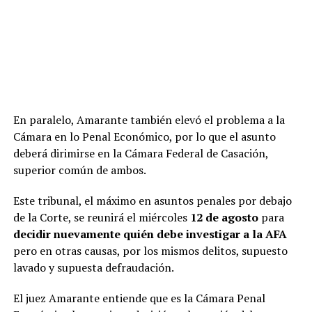
invitado”,
afirmó el arzobispo, en declaraciones a
El propio decreto detalla con precisión los límites de la
Cadena 3 Rosario.
autorización. Según el artículo primero, Fernández
Sagasti podrá participar de manera remota
“mientras
subsista la restricción médica acreditada mediante
ADVERTISEMENT
el certificado obrante en el expediente respectivo, o
hasta el inicio de la licencia por maternidad
En paralelo, Amarante también elevó el problema a la
legalmente prevista, lo que ocurra primero”
. El
Cámara en lo Penal Económico, por lo que el asunto
artículo cuarto establece que su participación virtual se
deberá dirimirse en la Cámara Federal de Casación,
computará a los fines del quórum y de las votaciones en
superior común de ambos.
igual forma que la presencial. El quinto, a su vez, reitera
que la autorización
“tiene carácter individual,
Este tribunal, el máximo en asuntos penales por debajo
excepcional y transitorio, y no importa modificación
de la Corte, se reunirá el miércoles
12 de agosto
para
del Reglamento”
.
decidir nuevamente quién debe investigar a la AFA
pero en otras causas, por los mismos delitos, supuesto
En cuanto al lugar desde donde la senadora mendocina
lavado y supuesta defraudación.
podría conectarse, el decreto contempla que la
participación se realice “preferentemente” desde la sede
El juez Amarante entiende que es la Cámara Penal
de la Legislatura provincial, aunque aclara que ese