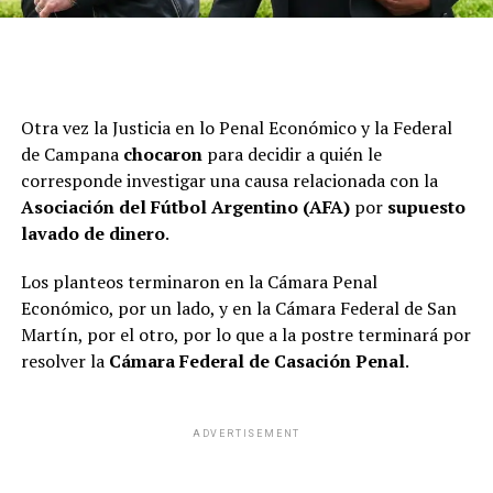
Otra vez la Justicia en lo Penal Económico y la Federal
de Campana
chocaron
para decidir a quién le
corresponde investigar una causa relacionada con la
El decreto fue emitido ad referéndum del pleno del
Asociación del Fútbol Argentino (AFA)
por
supuesto
Senado, lo que significa que la decisión definitiva no
lavado de dinero
.
recaía en la vicepresidenta sino en el propio recinto,
que debía ratificarlo al inicio de la sesión por mayoría
Los planteos terminaron en la Cámara Penal
simple. Finalmente, a instancias de la jefa de bloque de
Económico, por un lado, y en la Cámara Federal de San
La Libertad Avanza, Patricia Bullrich, y con apoyo del
Martín, por el otro, por lo que a la postre terminará por
peronismo, la autorización pasó a comisiones. En los
Luego, el presidente de la Conferencia Episcopal
resolver la
Cámara Federal de Casación Penal
.
hechos, ni Sagasti ni Fama podrán votar.
Argentina y arzobispo de Mendoza,
monseñor Marcelo
Colombo
, le dio la bienvenida en nombre de los obispos
Ese detalle que Villarruel dejó asentado en el texto de la
del país. “En usted recibimos el abrazo del Santo Padre.
ADVERTISEMENT
norma, es el que el abogado Diego Armestó retomó
Lo recibimos como un hermano, un servidor y un
públicamente para aclarar el alcance jurídico de la
testigo. Nos alegramos por este camino que iniciamos