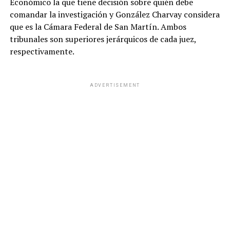
Económico la que tiene decisión sobre quién debe
ámbito no es condición de validez: Fernández Sagasti
comandar la investigación y González Charvay considera
podrá hacerlo desde cualquier lugar que garantice las
que es la Cámara Federal de San Martín. Ambos
condiciones técnicas necesarias.
tribunales son superiores jerárquicos de cada juez,
respectivamente.
ADVERTISEMENT
ADVERTISEMENT
Mariano De Vedia,Iglesia,Papa León XIV,Javier
Milei,Conforme a
W
F
X
T
G
C
C
h
a
el
m
o
o
at
ce
e
ail
py
m
s
b
gr
Li
p