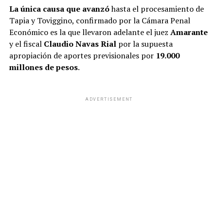
tura,debate,sesión,Congreso
La única causa que avanzó
hasta el procesamiento de
Tapia y Toviggino, confirmado por la Cámara Penal
Económico es la que llevaron adelante el juez
Amarante
y el fiscal
Claudio Navas Rial
por la supuesta
ADVERTISEMENT
apropiación de aportes previsionales por
19.000
millones de pesos
.
ADVERTISEMENT