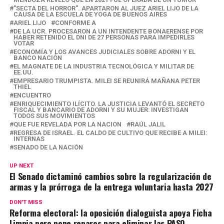
s
b
gr
Li
p
"SECTA DEL HORROR". APARTARON AL JUEZ ARIEL LIJO DE LA
CAUSA DE LA ESCUELA DE YOGA DE BUENOS AIRES
A
o
a
n
ar
ARIEL LIJO
CONFORME A
DE LA UCR. PROCESARON A UN INTENDENTE BONAERENSE POR
p
o
m
k
tir
HABER RETENIDO EL DNI DE 27 PERSONAS PARA IMPEDIRLES
VOTAR
p
k
ECONOMÍA Y LOS AVANCES JUDICIALES SOBRE ADORNI Y EL
BANCO NACIÓN
EL MAGNATE DE LA INDUSTRIA TECNOLÓGICA Y MILITAR DE
EE.UU.
EMPRESARIO TRUMPISTA. MILEI SE REUNIRÁ MAÑANA PETER
THIEL
ENCUENTRO
ENRIQUECIMIENTO ILÍCITO. LA JUSTICIA LEVANTÓ EL SECRETO
FISCAL Y BANCARIO DE ADORNI Y SU MUJER: INVESTIGAN
TODOS SUS MOVIMIENTOS
QUE FUE REVELADA POR LA NACION
RAÚL JALIL
REGRESA DE ISRAEL. EL CALDO DE CULTIVO QUE RECIBE A MILEI:
INTERNAS
SENADO DE LA NACIÓN
UP NEXT
El Senado dictaminó cambios sobre la regularización de
armas y la prórroga de la entrega voluntaria hasta 2027
DON'T MISS
Reforma electoral: la oposición dialoguista apoya Ficha
Limpia pero pone reparos para eliminar las PASO