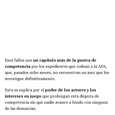
A
o
a
n
ar
p
o
m
k
tir
p
k
Pese a los argumentos jurídicos esgrimidos, la medida
abrió un flanco de debate entre las fuerzas políticas.
Esos fallos son
un capítulo más de la guerra de
Bullrich expresó sin matices su rechazo a la posibilidad
competencia
por los expedientes que rodean a la AFA,
de avalar la concesión a Sagasti. Finalmente, en el inicio
que, pasados ocho meses, no encuentran un juez que los
de la sesión de este jueves mocionó que su pedido y el de
investigue definitivamente.
Fama pasen a comisiones, lo que fue aprobado por todos
los senadores. En los hechos, la sesión transcurrirá y ni
Esto se explica por el
poder de los actores y los
Sagasti ni Fama podrán participar.
intereses en juego
que prolongan esta disputa de
competencia sin que nadie avance a fondo con ninguna
Anabel Fernández
de las denuncias.
Sagasti,senadora,política,Argentina,parlamento,legisla