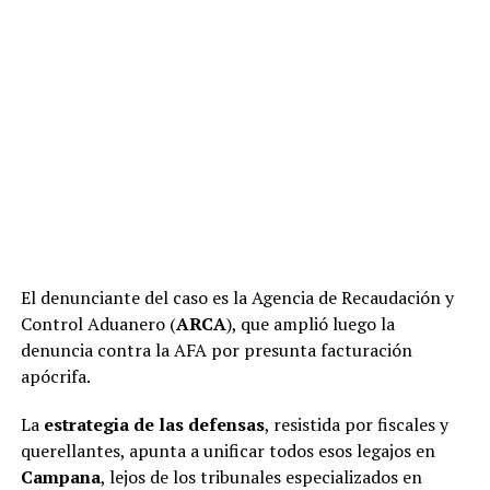
W
F
X
T
G
C
C
h
a
el
m
o
o
at
ce
e
ail
py
m
s
b
gr
Li
p
El denunciante del caso es la Agencia de Recaudación y
A
o
a
n
ar
Control Aduanero (
ARCA
), que amplió luego la
denuncia contra la AFA por presunta facturación
p
o
m
k
tir
apócrifa.
p
k
La
estrategia de las defensas
, resistida por fiscales y
querellantes, apunta a unificar todos esos legajos en
Campana
, lejos de los tribunales especializados en