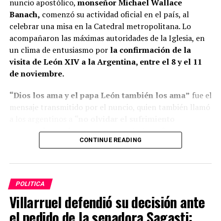
nuncio apostólico,
monseñor Michael Wallace
Banach,
comenzó su actividad oficial en el país, al
celebrar una misa en la Catedral metropolitana. Lo
acompañaron las máximas autoridades de la Iglesia, en
un clima de entusiasmo por
la confirmación de la
visita de León XIV a la Argentina, entre el 8 y el 11
de noviembre.
“Dios los ama y el papa León también los ama”
fue el
mensaje transmitido por el nuncio, quien también llamó
a los argentinos a
“no olvidar el sufrimiento
provocado por las guerras
que aún hoy afectan a
CONTINUE READING
distintas regiones del mundo, especialmente en Tierra
Santa”. En la jornada
se cumplían 81 años del
bombardeo atómico contra Hiroshima,
en la Segunda
Guerra Mundial.
POLITICA
Villarruel defendió su decisión ante
el pedido de la senadora Sagasti:
ADVERTISEMENT