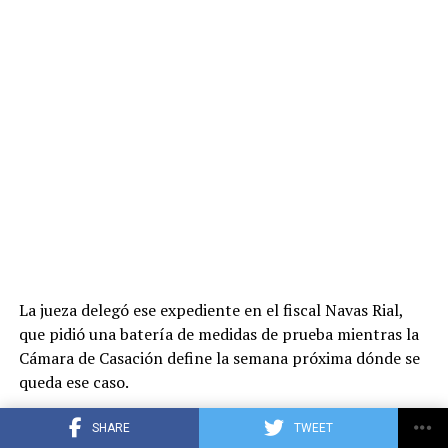
La jueza delegó ese expediente en el fiscal Navas Rial,
que pidió una batería de medidas de prueba mientras la
Cámara de Casación define la semana próxima dónde se
queda ese caso.
El último expediente que genera controversia fue
SHARE
TWEET