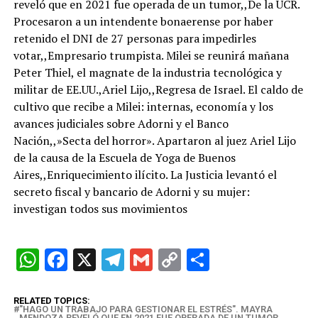
reveló que en 2021 fue operada de un tumor,,De la UCR.
Procesaron a un intendente bonaerense por haber
retenido el DNI de 27 personas para impedirles
votar,,Empresario trumpista. Milei se reunirá mañana
Peter Thiel, el magnate de la industria tecnológica y
militar de EE.UU.,Ariel Lijo,,Regresa de Israel. El caldo de
cultivo que recibe a Milei: internas, economía y los
avances judiciales sobre Adorni y el Banco
Nación,,»Secta del horror». Apartaron al juez Ariel Lijo
de la causa de la Escuela de Yoga de Buenos
Aires,,Enriquecimiento ilícito. La Justicia levantó el
secreto fiscal y bancario de Adorni y su mujer:
investigan todos sus movimientos
W
F
X
T
G
C
C
h
a
el
m
o
o
at
ce
e
ail
py
m
RELATED TOPICS:
"HAGO UN TRABAJO PARA GESTIONAR EL ESTRÉS". MAYRA
MENDOZA REVELÓ QUE EN 2021 FUE OPERADA DE UN TUMOR