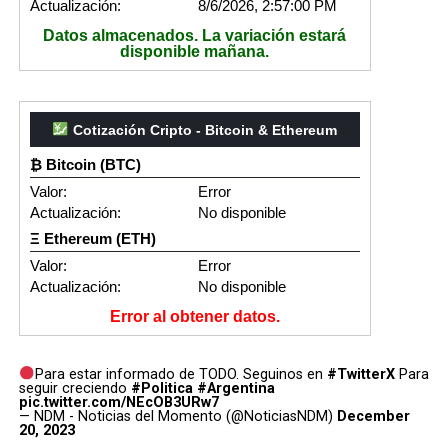
Actualización:
8/6/2026, 2:57:00 PM
Datos almacenados. La variación estará
disponible mañana.
Cotización Cripto - Bitcoin & Ethereum
₿ Bitcoin (BTC)
Valor:
Error
Actualización:
No disponible
Ξ Ethereum (ETH)
Valor:
Error
Actualización:
No disponible
Error al obtener datos.
Para estar informado de TODO. Seguinos en
#TwitterX
Para
seguir creciendo
#Politica
#Argentina
pic.twitter.com/NEcOB3URw7
— NDM - Noticias del Momento (@NoticiasNDM)
December
20, 2023