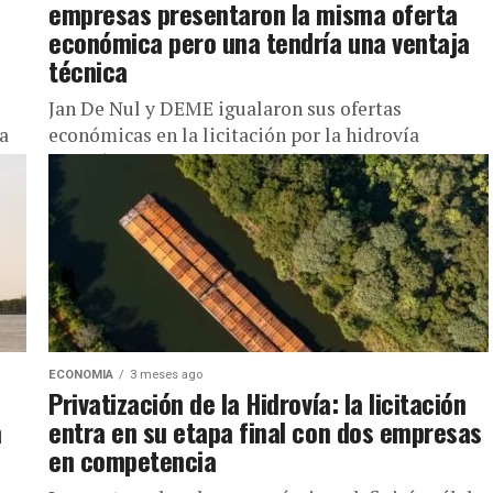
empresas presentaron la misma oferta
económica pero una tendría una ventaja
técnica
Jan De Nul y DEME igualaron sus ofertas
la
económicas en la licitación por la hidrovía
Paraná-Paraguay La licitación internacional para
la concesión de la Vía Navegable...
ECONOMIA
3 meses ago
Privatización de la Hidrovía: la licitación
a
entra en su etapa final con dos empresas
en competencia