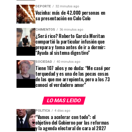
DEPORTE
32 minutos ago
Vozinha: más de 42.000 personas en
su presentación en Colo Colo
CHIMENTOS
36 minutos ago
¿Será rico? Roberto García Moritan
compartió la particular infusión que
prepara y toma antes de ir a dormir:
“Ayuda al sistema digestivo”
SOCIEDAD
40 minutos ago
Tiene 107 años y no duda: “Me casé por
terquedad y es una de las pocas cosas
de las que me arrepiento, pero a los 73
conocí el verdadero amor”
LO MAS LEIDO
POLITICA
4 días ago
“Vamos a acelerar con todo”: el
objetivo del Gobierno por las reformas
y la agenda electoral de cara al 2027