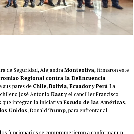
tra de Seguridad, Alejandra
Monteoliva,
firmaron este
omiso Regional contra la Delincuencia
 a sus pares de
Chile
,
Bolivia
,
Ecuador
y
Perú
. La
 chileno José Antonio
Kast
y el canciller Francisco
es que integran la iniciativa
Escudo de las Américas
,
dos Unidos
, Donald
Trump
, para enfrentar al
, los funcionarios se comprometieron a conformar un