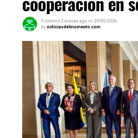
cooperación en s
Published
2 meses ago
on
29/05/2026
By
noticiasdelmomento.com