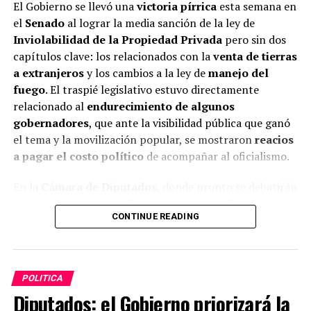
El Gobierno se llevó una
victoria pírrica
esta semana en
el
Senado
al lograr la media sanción de la ley de
Inviolabilidad de la Propiedad Privada
pero sin dos
capítulos clave: los relacionados con la
venta de tierras
a extranjeros
y los cambios a la ley de
manejo del
fuego
. El traspié legislativo estuvo directamente
relacionado al
endurecimiento de algunos
gobernadores
, que ante la visibilidad pública que ganó
el tema y la movilización popular, se mostraron
reacios
a pagar el costo político
de acompañar al oficialismo.
En la
Cámara de Diputados
, donde pronto se debatirán
la reforma de la Carta Orgánica del Banco Central y la
CONTINUE READING
ampliación del régimen de Inocencia Fiscal, y se
El recorte significativo del texto original de
disputará el segundo round de la ley de Inviolabilidad de
inviolabilidad de la propiedad privada, obra de
la Propiedad Privada, la oposición observó con atención
Sturzenegger con amplio aval del Presidente,
no fue un
el devenir de las negociaciones y mostró un
moderado
POLITICA
hecho de un par de días, un espasmo
. En rigor,
entusiasmo ante algunas señales.
Diputados: el Gobierno priorizará la
comenzó a poco de que el proyecto ingresara al Senado