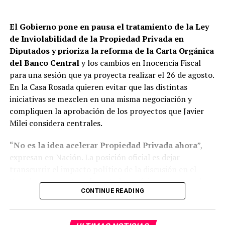
Gobierno
. En otras palabras, se aventuró que el clima
social -especialmente, a partir del partido con
El
Gobierno
pone en pausa el tratamiento de la Ley
Inglaterra y la bandera por Malvinas-
giró fuertemente
de Inviolabilidad de la
Propiedad Privada
en
y profundizó el rechazo al capítulo que buscaba
Diputados y prioriza la reforma de la Carta Orgánica
modificar la ley de tierras
. Eso -es decir, la afirmación
del Banco Central
y los cambios en Inocencia Fiscal
del concepto de
“extranjerización”
– fue considerado
para una sesión que ya proyecta realizar el 26 de agosto.
elemento central del cálculo político de senadores
En la Casa Rosada quieren evitar que las distintas
dialoguistas. Los
“tibios”
en versión de
Joaquín
iniciativas se mezclen en una misma negociación y
Benegas Lynch
, que agravó el enojo ya extendido en
compliquen la aprobación de los proyectos que Javier
espacios de buen trato con LLA.
Milei considera centrales.
“
No es la idea acelerar Propiedad Privada ahora
”,
ADVERTISEMENT
expresan en Nación. La posición oficial es dejar
Un referente del bloque peronismo destacó los
transcurrir el impacto político de la discusión en el
contactos que entablaron desde Unión por la Patria con
Senado y concentrar durante las próximas semanas los
casi todos los gobernadores aliados a la Casa Rosada y la
CONTINUE READING
contactos con los bloques dialoguistas en los dos
buena predisposición
que encontraron. “
Hubo mucho
proyectos económicos.
diálogo
, algunos hablaron con Claudio Vidal (Santa
Cruz), otros con Figueroa (Neuquén), Hugo Passalacqua