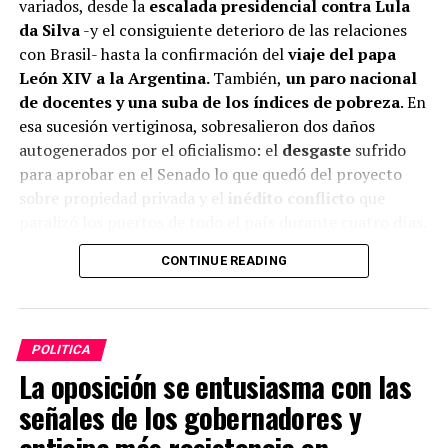
variados, desde la
escalada presidencial contra Lula
da Silva
-y el consiguiente deterioro de las relaciones
con Brasil- hasta la confirmación del
viaje del papa
León XIV a la Argentina.
También,
un paro nacional
de docentes y una suba de los índices de pobreza
. En
esa sucesión vertiginosa, sobresalieron dos daños
autogenerados por el oficialismo: el
desgaste
sufrido
para aprobar en el Senado lo que quedó del proyecto
sobre propiedad privada y el
inédito conflicto
que
paralizó los puertos de todo el país durante cuatro días.
Fue, otra vez, una mezcla de mala praxis y cerrazón
CONTINUE READING
ideológica. Puro microclima del poder
.
La racha de costos que se provoca a sí mismo el
oficialismo
registra también las internas, densas
.
POLITICA
Algunas son renovadas aunque por ahora contendidas,
La oposición se entusiasma con las
entre los bandos de Karina Milei y Santiago Caputo
.
señales de los gobernadores y
Y añaden, según el tema, tensiones con
Patricia
Bullrich
y últimamente, malestar con
Federico
anticipa más resistencia en