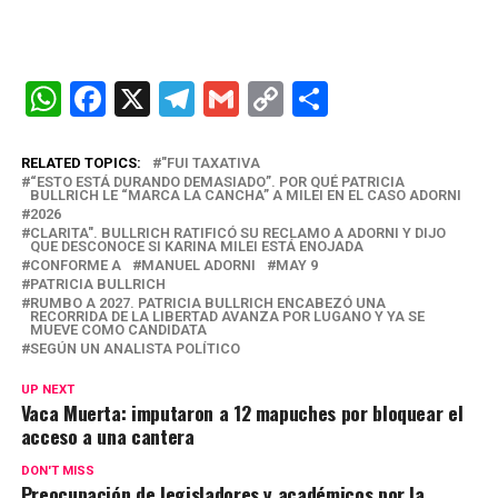
W
F
X
T
G
C
C
h
a
el
m
o
o
at
ce
e
ail
py
m
RELATED TOPICS:
"FUI TAXATIVA
“ESTO ESTÁ DURANDO DEMASIADO”. POR QUÉ PATRICIA
s
b
gr
Li
p
BULLRICH LE “MARCA LA CANCHA” A MILEI EN EL CASO ADORNI
2026
A
o
a
n
ar
CLARITA". BULLRICH RATIFICÓ SU RECLAMO A ADORNI Y DIJO
QUE DESCONOCE SI KARINA MILEI ESTÁ ENOJADA
p
o
m
k
tir
CONFORME A
MANUEL ADORNI
MAY 9
PATRICIA BULLRICH
p
k
RUMBO A 2027. PATRICIA BULLRICH ENCABEZÓ UNA
RECORRIDA DE LA LIBERTAD AVANZA POR LUGANO Y YA SE
MUEVE COMO CANDIDATA
SEGÚN UN ANALISTA POLÍTICO
UP NEXT
Vaca Muerta: imputaron a 12 mapuches por bloquear el
acceso a una cantera
DON'T MISS
Preocupación de legisladores y académicos por la