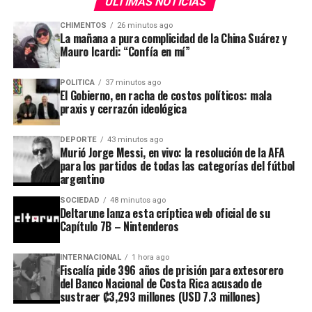
ULTIMAS NOTICIAS
(Misiones), Sáenz (Salta) o Pullaro (Santa Fe), tuvimos
ADVERTISEMENT
CHIMENTOS
26 minutos ago
distintos resultados, pero este tema
nos permitió
La mañana a pura complicidad de la China Suárez y
recuperar cierto nivel de diálogo
”, explicó a
Infobae.
Mauro Icardi: “Confía en mí”
Y agregó: “
La principal señal es que estaban todos
POLITICA
37 minutos ago
El Gobierno, en racha de costos políticos: mala
los teléfonos abiertos, nadie se cerraba al diálogo
”.
praxis y cerrazón ideológica
Desde el peronismo consideran que el fracaso oficialista
de la Ley de Tierras dejó en evidencia un
cambio táctico
DEPORTE
43 minutos ago
de los mandatarios provinciales
y cierto
hartazgo
Murió Jorge Messi, en vivo: la resolución de la AFA
con los modos de la Casa Rosada.
para los partidos de todas las categorías del fútbol
argentino
SOCIEDAD
48 minutos ago
Deltarune lanza esta críptica web oficial de su
Capítulo 7B – Nintenderos
La cronología indica que el problema con este proyecto
INTERNACIONAL
1 hora ago
había comenzado mucho antes
. En mayo,
fue dado de
Fiscalía pide 396 años de prisión para extesorero
del Banco Nacional de Costa Rica acusado de
baja el artículo que buscaba eliminar de hecho el
sustraer ₡3,293 millones (USD 7.3 millones)
Registro Nacional de Barrios Populares
. Fue el