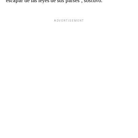
escapar de las leyes de sus países”, sostuvo.
ADVERTISEMENT