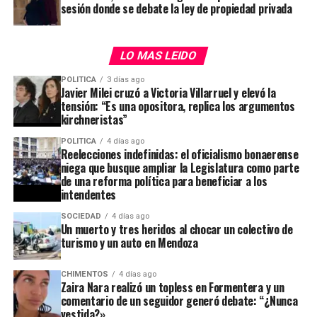
sesión donde se debate la ley de propiedad privada
LO MAS LEIDO
POLITICA
3 días ago
Javier Milei cruzó a Victoria Villarruel y elevó la
tensión: “Es una opositora, replica los argumentos
kirchneristas”
POLITICA
4 días ago
Reelecciones indefinidas: el oficialismo bonaerense
niega que busque ampliar la Legislatura como parte
de una reforma política para beneficiar a los
intendentes
SOCIEDAD
4 días ago
Un muerto y tres heridos al chocar un colectivo de
turismo y un auto en Mendoza
CHIMENTOS
4 días ago
Zaira Nara realizó un topless en Formentera y un
comentario de un seguidor generó debate: “¿Nunca
vestida?»