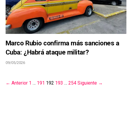
Marco Rubio confirma más sanciones a
Cuba: ¿Habrá ataque militar?
09/05/2026
← Anterior
1
…
191
192
193
…
254
Siguiente →