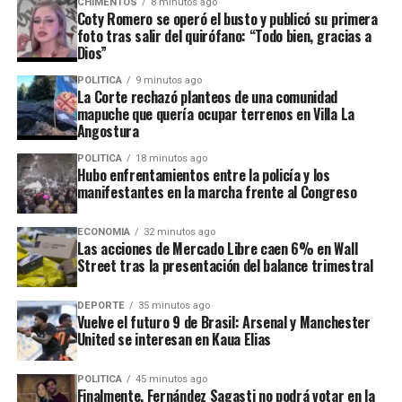
A
o
a
n
ar
CHIMENTOS
8 minutos ago
Coty Romero se operó el busto y publicó su primera
p
o
m
k
tir
foto tras salir del quirófano: “Todo bien, gracias a
Dios”
p
k
POLITICA
9 minutos ago
La Corte rechazó planteos de una comunidad
mapuche que quería ocupar terrenos en Villa La
Angostura
POLITICA
18 minutos ago
Hubo enfrentamientos entre la policía y los
manifestantes en la marcha frente al Congreso
ECONOMIA
32 minutos ago
Las acciones de Mercado Libre caen 6% en Wall
Street tras la presentación del balance trimestral
DEPORTE
35 minutos ago
Vuelve el futuro 9 de Brasil: Arsenal y Manchester
United se interesan en Kaua Elias
POLITICA
45 minutos ago
Finalmente, Fernández Sagasti no podrá votar en la