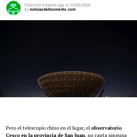
Published
3 meses ago
on
10/05/2026
By
noticiasdelmomento.com
Pero el telescopio chino en el lugar, el
observatorio
Cesco en la provincia de San Juan
, no capta ninguna