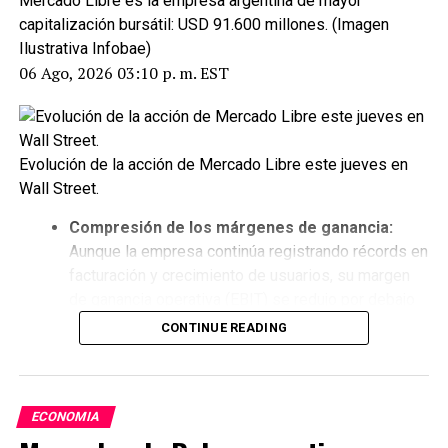
Mercado Libre es la empresa argentina de mayor
capitalización bursátil: USD 91.600 millones. (Imagen
Ilustrativa Infobae)
06 Ago, 2026 03:10 p. m. EST
Evolución de la acción de Mercado Libre este jueves en
Wall Street.
Compresión de los márgenes de ganancia:
Aunque la empresa continúa registrando récords en
facturación y crecimiento de usuarios, su margen
de ganancia operativa (EBIT) se redujo por debajo
de las previsiones de Wall Street: cayó al 6,7%
CONTINUE READING
(frente al 12,2% registrado en el mismo trimestre
del año anterior). El resultado operativo total bajó
un 17% interanual hasta los USD 683 millones. A
ECONOMIA
los inversores de corto plazo les preocupa la
menor rentabilidad relativa respecto a periodos