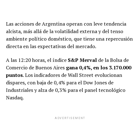
mercados principales (Brasil y México).
Crecimiento de la cartera de crédito (Mercado
Pago):
La expansión de las tarjetas de crédito y
Las acciones de Argentina operan con leve tendencia
préstamos requiere realizar provisiones contables
alcista, más allá de la volatilidad externa y del tenso
por incobrabilidad desde el momento en que se
ambiente político doméstico, que tiene una repercusión
emiten. Esto genera una presión temporal explícita
directa en las expectativas del mercado.
sobre los márgenes operativos.
A las 12:20 horas, el índice
S&P Merval
de la Bolsa de
Presión competitiva e incertidumbre
Comercio de Buenos Aires
gana 0,4%, en los 3.170.000
macroeconómica:
La creciente competencia con
puntos
. Los indicadores de Wall Street evolucionan
actores globales del
e-commerce
en América
dispares, con baja de 0,4% para el Dow Jones de
Latina y las fluctuaciones en las tasas de interés y
Industriales y alza de 0,3% para el panel tecnológico
tipos de cambio de la región agregan cautela entre
Nasdaq.
los analistas internacionales.
Ingresos históricos:
La compañía superó los
ADVERTISEMENT
10.170 millones de dólares
(+50% interanual),
superando las estimaciones de los analistas (USD
9.780 millones) y marcando su 30° trimestre