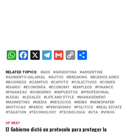
W
F
X
T
G
C
C
h
a
el
m
o
o
at
ce
e
ail
py
m
RELATED TOPICS:
ADS
ARGENTINA
ARGENTINE
AUMENTO SALARIAL
AUTOS
BREAKING
BUENOS AIRES
s
b
gr
Li
p
BUSINESS
CAMPUS
CAPUTO
COLECTIVOS
COMEX
DIARIO
ECONOMÍA
ECONOMY
EMPLEOS
FINANCE
A
o
a
n
ar
FINANZAS
GOBIERNO
IMPUESTOS
IPROFESIONAL
LEGAL
LEGALES
LIFE AND STYLE
MANAGEMENT
p
o
m
k
tir
MARKETING
MEDIA
NEGOCIOS
NEWS
NEWSPAPER
NOTICIAS
PAROS
PERIODISMO
POLITICS
REAL ESTATE
p
k
TAXATION
TECHNOLOGY
TECNOLOGÍA
UTA
VINOS
UP NEXT
El Gobierno dictó un protocolo para proteger la