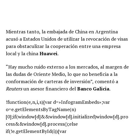
Mientras tanto, la embajada de China en Argentina
acusó a Estados Unidos de utilizar la revocación de visas
para obstaculizar la cooperación entre una empresa
local y la china
Huawei
.
“Hay mucho ruido externo a los mercados, al margen de
las dudas de Oriente Medio, lo que no beneficia a la
conformación de carteras de inversión”, comentó a
Reuters
un asesor financiero del
Banco Galicia
.
!function(e,n,i,s){var d=»InfogramEmbeds»;var
o=e.getElementsByTagName(n)
[0];if(window[d]&&window[d].initialized)window[d].pro
cess&&window[d].process();else
if(!e.getElementById(i)){var