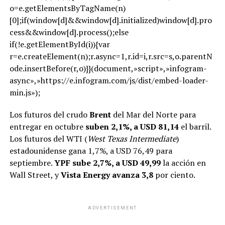
o=e.getElementsByTagName(n)
[0];if(window[d]&&window[d].initialized)window[d].pro
cess&&window[d].process();else
if(!e.getElementById(i)){var
r=e.createElement(n);r.async=1,r.id=i,r.src=s,o.parentN
ode.insertBefore(r,o)}}(document,»script»,»infogram-
async»,»https://e.infogram.com/js/dist/embed-loader-
min.js»);
Los futuros del crudo
Brent
del Mar del Norte para
entregar en octubre
suben 2,1%, a USD 81,14
el barril.
Los futuros del WTI (
West Texas Intermediate
)
estadounidense gana 1,7%, a USD 76,49 para
septiembre.
YPF sube 2,7%, a USD 49,99
la acción en
Wall Street, y
Vista Energy avanza 3,8
por ciento.
ADVERTISEMENT