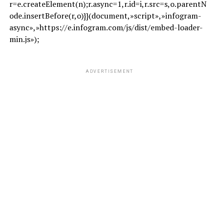
r=e.createElement(n);r.async=1,r.id=i,r.src=s,o.parentN
ode.insertBefore(r,o)}}(document,»script»,»infogram-
async»,»https://e.infogram.com/js/dist/embed-loader-
min.js»);
ADVERTISEMENT