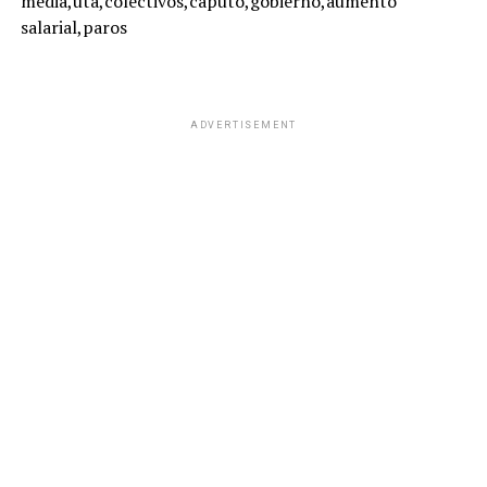
media,uta,colectivos,caputo,gobierno,aumento
salarial,paros
ADVERTISEMENT