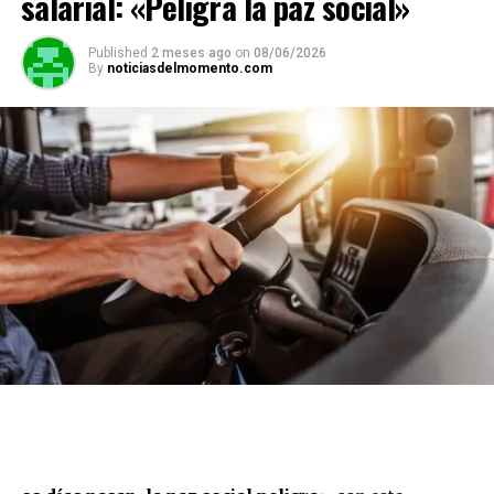
salarial: «Peligra la paz social»
Published
2 meses ago
on
08/06/2026
By
noticiasdelmomento.com