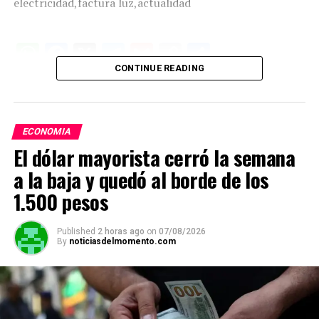
electricidad,factura luz,actualidad
W
F
X
T
G
C
C
CONTINUE READING
h
a
el
m
o
o
at
ce
e
ail
py
m
s
b
gr
Li
p
ECONOMIA
A
o
a
n
ar
El dólar mayorista cerró la semana
p
o
m
k
tir
a la baja y quedó al borde de los
p
k
1.500 pesos
Published
2 horas ago
on
07/08/2026
By
noticiasdelmomento.com