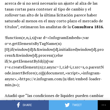
acerca de si no será necesario un ajuste al alza de las
tasas cortas para contener al tipo de cambio y el
rollover
tan alto de la última licitación parece haber
saturado al menos en el muy corto plazo el mercado de
títulos”, estimaron los analistas de la
Consultora 1816
.
!function(e,n,i,s){var d=»InfogramEmbeds»;var
o=e.getElementsByTagName(n)
[0];if(window[d]&&window[d].initialized)window[d].pro
cess&&window[d].process();else
if(!e.getElementById(i)){var
r=e.createElement(n);r.async=1,r.id=i,r.src=s,o.parentN
ode.insertBefore(r,o)}}(document,»script»,»infogram-
async»,»https://e.infogram.com/js/dist/embed-loader-
min.js»);
Añadió que “las condiciones de liquidez pueden cambiar
significativamente incluso en semanas sin subastas
SHARE
TWEET
quincenales: si el Central sigue recurriendo a