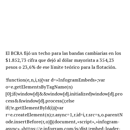
El BCRA fijó un techo para las bandas cambiarias en los
$1.852,73 cifra que dejó al dólar mayorista a 354,23
pesos o 23,6% de ese límite teórico para la flotación.
!function(e,n,i,s){var d=»InfogramEmbeds»;var
o=e.getElementsByTagName(n)
[0];if(window[d]&&window[d].initialized)window[d].pro
cess&&window[d].process();else
if(!e.getElementById(i)){var
r=e.createElement(n);r.async=1,r.id=i,r.src=s,o.parentN
ode.insertBefore(r,o)}}(document,»script»,»infogram-
async»,»https://e.infogram.com/js/dist/embed-loader-