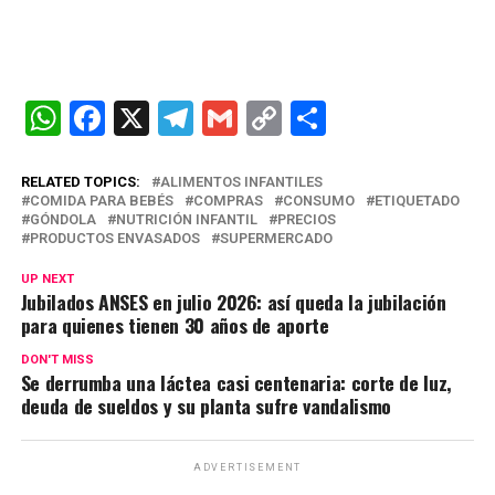
W
F
X
T
G
C
C
h
a
el
m
o
o
at
ce
e
ail
py
m
RELATED TOPICS:
ALIMENTOS INFANTILES
COMIDA PARA BEBÉS
COMPRAS
CONSUMO
ETIQUETADO
s
b
gr
Li
p
GÓNDOLA
NUTRICIÓN INFANTIL
PRECIOS
PRODUCTOS ENVASADOS
SUPERMERCADO
A
o
a
n
ar
UP NEXT
p
o
m
k
tir
Jubilados ANSES en julio 2026: así queda la jubilación
p
k
para quienes tienen 30 años de aporte
DON'T MISS
Se derrumba una láctea casi centenaria: corte de luz,
deuda de sueldos y su planta sufre vandalismo
ADVERTISEMENT