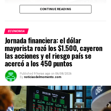
CONTINUE READING
ECONOMIA
Jornada financiera: el dólar
mayorista rozó los $1.500, cayeron
Un préstamo hipotecario de USD 300.000 a 30 años
las acciones y el riesgo país se
implica pagar cerca de USD 397.620 en intereses con la
acercó a los 450 puntos
tasa actual (AP foto/Mike Stewart)
Published
9 horas ago
on
06/08/2026
By
noticiasdelmomento.com