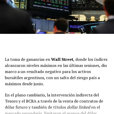
Las solicitudes hipotecarias cayeron 2,9% en la última
semana, según la Mortgage Bankers Association, por el
impacto de las tasas hipotecarias sobre la demanda (AP
foto/Jenny Kane)
La toma de ganancias en
Wall Street
, donde los índices
alcanzaron niveles máximos en las últimas sesiones, dio
marco a un resultado negativo para los activos
bursátiles argentinos, con un salto del riesgo país a
máximos desde junio.
En el plano cambiario, la intervención indirecta del
Tesoro y el BCRA a través de la venta de contratos de
dólar futuro y también de títulos
dollar linked
en el
El rendimiento del bono del Tesoro a 10 años y la política
mercado secundario, limitaron el avance del dólar