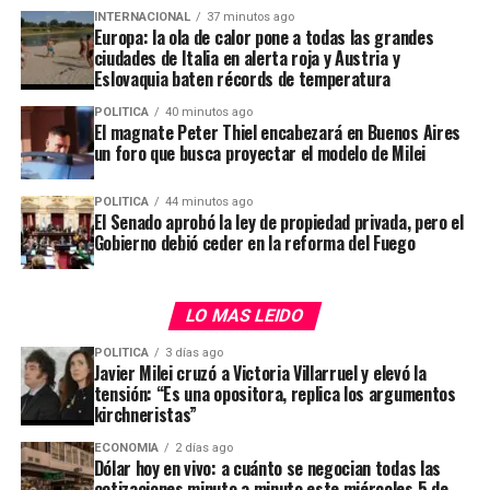
Estrategia de inversión agresiva a largo plazo:
INTERNACIONAL
37 minutos ago
Europa: la ola de calor pone a todas las grandes
La dirección de la compañía ha priorizado
ciudades de Italia en alerta roja y Austria y
deliberadamente reinvertir en el ecosistema antes
Eslovaquia baten récords de temperatura
que optimizar los márgenes de corto plazo.
Destacan desembolsos masivos en:
POLITICA
40 minutos ago
El magnate Peter Thiel encabezará en Buenos Aires
un foro que busca proyectar el modelo de Milei
Infraestructura logística (envíos más
rápidos y subvencionados). La rápida
POLITICA
44 minutos ago
expansión de la cartera de tarjetas de
El Senado aprobó la ley de propiedad privada, pero el
crédito exigió un mayor nivel de previsiones
Gobierno debió ceder en la reforma del Fuego
contables.
Desarrollo tecnológico e inteligencia
LO MAS LEIDO
artificial de más de USD 80 millones para
acelerar la productividad y optimizar la
POLITICA
3 días ago
Javier Milei cruzó a Victoria Villarruel y elevó la
plataforma.
tensión: “Es una opositora, replica los argumentos
kirchneristas”
Captación de clientes y fidelización en sus
mercados principales (Brasil y México).
ECONOMIA
2 días ago
Dólar hoy en vivo: a cuánto se negocian todas las
cotizaciones minuto a minuto este miércoles 5 de