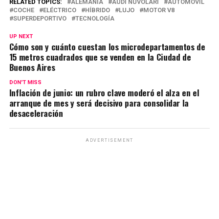
at
ce
e
ail
py
m
RELATED TOPICS:
ALEMANIA
AUDI NUVOLARI
AUTOMÓVIL
COCHE
ELÉCTRICO
HÍBRIDO
LUJO
MOTOR V8
s
b
gr
Li
p
SUPERDEPORTIVO
TECNOLOGÍA
A
o
a
n
ar
UP NEXT
Cómo son y cuánto cuestan los microdepartamentos de
p
o
m
k
tir
15 metros cuadrados que se venden en la Ciudad de
p
k
Buenos Aires
DON'T MISS
Inflación de junio: un rubro clave moderó el alza en el
arranque de mes y será decisivo para consolidar la
desaceleración
ADVERTISEMENT