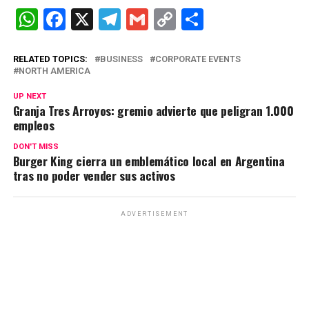
W
F
X
T
G
C
C
h
a
el
m
o
o
at
ce
e
ail
py
m
RELATED TOPICS:
BUSINESS
CORPORATE EVENTS
NORTH AMERICA
s
b
gr
Li
p
UP NEXT
A
o
a
n
ar
Granja Tres Arroyos: gremio advierte que peligran 1.000
empleos
p
o
m
k
tir
p
k
DON'T MISS
Burger King cierra un emblemático local en Argentina
tras no poder vender sus activos
ADVERTISEMENT