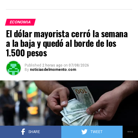
at
ce
e
ail
py
m
s
b
gr
Li
p
ECONOMIA
A
o
a
n
ar
El dólar mayorista cerró la semana
p
o
m
k
tir
a la baja y quedó al borde de los
p
k
1.500 pesos
Published
2 horas ago
on
07/08/2026
By
noticiasdelmomento.com
SHARE
TWEET