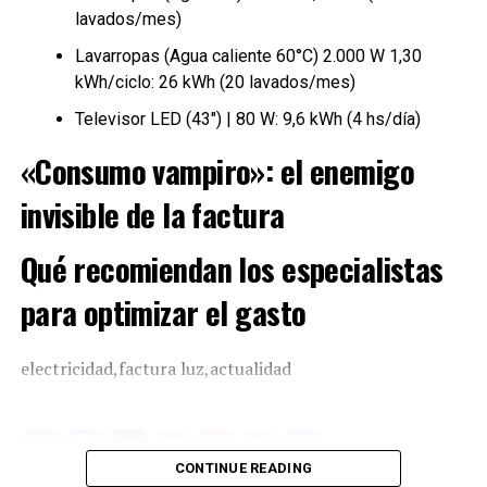
lavados/mes)
Lavarropas (Agua caliente 60°C) 2.000 W 1,30
kWh/ciclo: 26 kWh (20 lavados/mes)
Televisor LED (43″) | 80 W: 9,6 kWh (4 hs/día)
«Consumo vampiro»: el enemigo
invisible de la factura
Qué recomiendan los especialistas
para optimizar el gasto
electricidad,factura luz,actualidad
W
F
X
T
G
C
C
CONTINUE READING
h
a
el
m
o
o