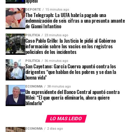
appeal
San Cayetano que ayude al pueblo a “
trabajar por una
DEPORTE
15 minutos ago
Patria de hermanos donde nadie sea descartable
”.
The Telegraph: La UEFA habría pagado una
indemnización de seis cifras a una presunta amante
de Gianni Infantino
ADVERTISEMENT
POLITICA
23 minutos ago
Caso Pablo Grillo: la Justicia le pidió al Gobierno
información sobre los vacíos en los registros
policiales de los incidentes
POLITICA
36 minutos ago
San Cayetano: García Cuerva apuntó contra los
dirigentes “que hablan de los pobres y se dan la
buena vida”
ECONOMIA
38 minutos ago
Un expresidente del Banco Central apuntó contra
En tanto, el secretario de Inteligencia de Estado,
Milei: “El que quería eliminarlo, ahora quiere
Cristian Auguadra
, destacó el vínculo entre la SIDE y
blindarlo”
el FBI y señaló que la creación del CNA constituye uno
Es que mayo del año pasado, la Gendarmería entregó en
de los principales resultados de la cooperación entre
LO MAS LEIDO
la Justicia el contenido de solo una de las dos cámaras
ambas agencias.
llevadas por la fuerza de seguridad a la movilización.
ECONOMIA
2 días ago