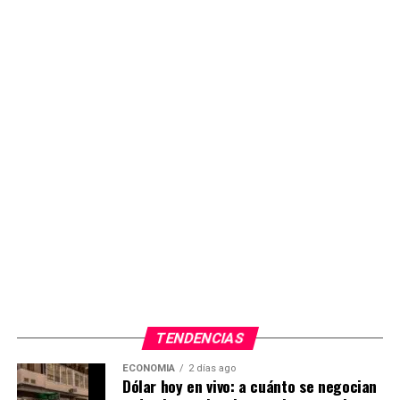
ante el dolor de los que sufren”. El mensaje insistió en
que la solución no pasa solo por lamentar la pobreza,
sino por “
ofrecer lo poco que tenemos
”, en un gesto
de solidaridad capaz de multiplicarse y de invitar a todos
a la “
mesa grande de la Argentina
”.
ADVERTISEMENT
TENDENCIAS
ECONOMIA
2 días ago
Dólar hoy en vivo: a cuánto se negocian