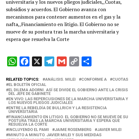
universitaria y los nuevos pliegos judiciales,,Cuotas,
subsidios y acuerdos. El Gobierno avanza con
mecanismos para contener aumentos en el gas y la
nafta,,Financiamiento en litigio. El Gobierno no se
mueve de su postura tras la marcha universitaria y
espera que resuelva la Corte
W
F
X
T
G
C
C
h
a
el
m
o
o
at
ce
e
ail
py
m
RELATED TOPICS:
ANÁLISIS. MILEI
CONFORME A
CUOTAS
EL BOLETÍN OFICIAL
s
b
gr
Li
p
EL DILEMA ADORNI. ASÍ SE DIVIDE EL GOBIERNO ANTE LA CRISIS
DEL JEFE DE GABINETE
A
o
a
n
ar
EN VIVO: LAS REPERCUSIONES DE LA MARCHA UNIVERSITARIA Y
LOS NUEVOS PLIEGOS JUDICIALES
p
o
m
k
tir
ENTRE LA REBELDÍA DE BULLRICH Y LA RESISTENCIA
UNIVERSITARIA
FINANCIAMIENTO EN LITIGIO. EL GOBIERNO NO SE MUEVE DE SU
p
k
POSTURA TRAS LA MARCHA UNIVERSITARIA Y ESPERA QUE
RESUELVA LA CORTE
INCLUYENDO EL PAMI
JAIME ROSEMBERG
JAVIER MILEI
MINUTO A MINUTO. JAVIER MILEI Y SUS MEDIDAS