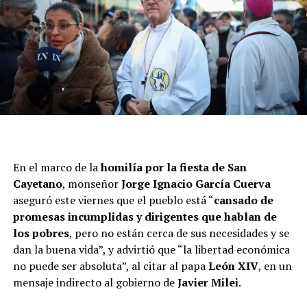
En el marco de la
homilía por la fiesta de San
Uno de los disparos en línea recta de aquel día
Kaloian
Cayetano
, monseñor
Jorge Ignacio García Cuerva
Santos Cabrera – Gentileza Kaloian Santos Cabrera
aseguró este viernes que el pueblo está “
cansado de
En la segunda, que fue aportada durante esta última
promesas incumplidas y dirigentes que hablan de
feria judicial y pretendía subsanar el faltante, en los
los pobres
, pero no están cerca de sus necesidades y se
minutos que rodearon al incidente se registran tramos
dan la buena vida”, y advirtió que “la libertad económica
de la conversación que fueron marcados por la Policía
no puede ser absoluta”, al citar al papa
León XIV
, en un
como “sin audio” o “ininteligible”, según pudo ver
.
mensaje indirecto al gobierno de
Javier Milei
.