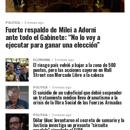
POLITICA
3 meses ago
Fuerte respaldo de Milei a Adorni
ante todo el Gabinete: “No lo voy a
ejecutar para ganar una elección”
ECONOMIA
3 meses ago
El riesgo país volvió a bajar a la zona de 500
puntos, pero las acciones cayeron en Wall
Street con Mercado Libre a la cabeza
POLITICA
3 meses ago
El suicidio de un suboficial que debió suspender
un tratamiento médico lleva dramatismo a la
crisis de la Obra Social de las Fuerzas Armadas
POLITICA
3 meses ago
Dólar blue: levantaron el secreto de sumario y la
Justicia investiga un presunto “circuito
paralelo” vinculado al SIRA