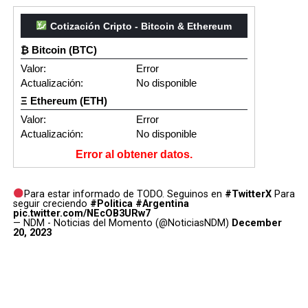
Cotización Cripto - Bitcoin & Ethereum
₿ Bitcoin (BTC)
Valor:
Error
Actualización:
No disponible
Ξ Ethereum (ETH)
Valor:
Error
Actualización:
No disponible
Error al obtener datos.
Para estar informado de TODO. Seguinos en
#TwitterX
Para
seguir creciendo
#Politica
#Argentina
pic.twitter.com/NEcOB3URw7
— NDM - Noticias del Momento (@NoticiasNDM)
December
20, 2023