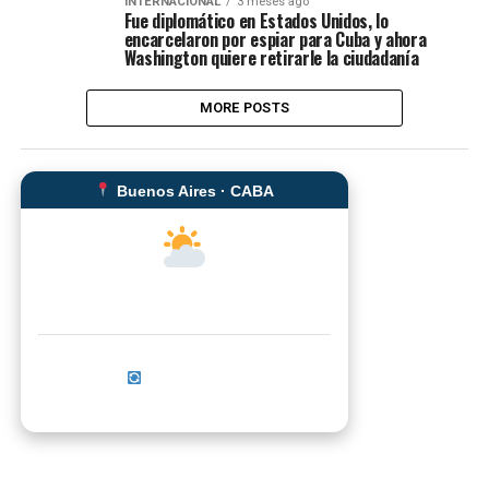
INTERNACIONAL
3 meses ago
Fue diplomático en Estados Unidos, lo
encarcelaron por espiar para Cuba y ahora
Washington quiere retirarle la ciudadanía
MORE POSTS
Buenos Aires · CABA
--°C
Sensación térmica: --°C
Actualizar ahora
No se pudo cargar el clima