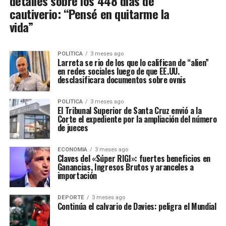
detalles sobre los 448 días de
cautiverio: “Pensé en quitarme la
vida”
POLITICA
3 meses ago
Larreta se rio de los que lo califican de “alien”
en redes sociales luego de que EE.UU.
desclasificara documentos sobre ovnis
POLITICA
3 meses ago
El Tribunal Superior de Santa Cruz envió a la
Corte el expediente por la ampliación del número
de jueces
ECONOMIA
3 meses ago
Claves del «Súper RIGI»: fuertes beneficios en
Ganancias, Ingresos Brutos y aranceles a
importación
DEPORTE
3 meses ago
Continúa el calvario de Davies: peligra el Mundial