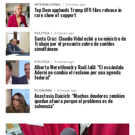
INTERNACIONAL
3 meses ago
Top Dem applauds Trump UFO files release in
rare show of support
POLITICA
3 meses ago
Santa Cruz: Claudio Vidal echó a su ministro de
Trabajo por el presunto cobro de sueldos
simultáneos
POLITICA
3 meses ago
Alberto Weretilneck y Raúl Jalil: “El escándalo
Adorni no cambia el reclamo por una agenda
federal”
ECONOMIA
3 meses ago
Anastasia Daicich: “Muchos deudores zombies
quedan afuera porque el problema es de
solvencia”